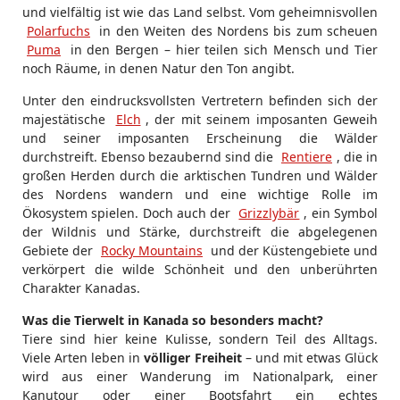
und vielfältig ist wie das Land selbst. Vom geheimnisvollen
Polarfuchs
in den Weiten des Nordens bis zum scheuen
Puma
in den Bergen – hier teilen sich Mensch und Tier
noch Räume, in denen Natur den Ton angibt.
Unter den eindrucksvollsten Vertretern befinden sich der
majestätische
Elch
, der mit seinem imposanten Geweih
und seiner imposanten Erscheinung die Wälder
durchstreift. Ebenso bezaubernd sind die
Rentiere
, die in
großen Herden durch die arktischen Tundren und Wälder
des Nordens wandern und eine wichtige Rolle im
Ökosystem spielen. Doch auch der
Grizzlybär
, ein Symbol
der Wildnis und Stärke, durchstreift die abgelegenen
Gebiete der
Rocky Mountains
und der Küstengebiete und
verkörpert die wilde Schönheit und den unberührten
Charakter Kanadas.
Was die Tierwelt in Kanada so besonders macht?
Tiere sind hier keine Kulisse, sondern Teil des Alltags.
Viele Arten leben in
völliger Freiheit
– und mit etwas Glück
wird aus einer Wanderung im Nationalpark, einer
Kanutour oder einer Bootsfahrt ein echtes