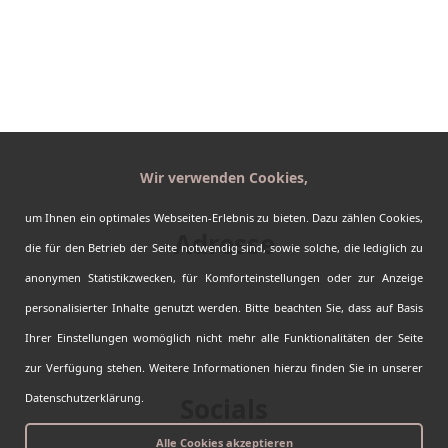
Erfahrungen
Kontakt
AGBs
Impressum
Datenschutz
Sitemap
Wir verwenden Cookies,
Barrierefreiheit
um Ihnen ein optimales Webseiten-Erlebnis zu bieten. Dazu zählen Cookies,
Adresse
die für den Betrieb der Seite notwendig sind, sowie solche, die lediglich zu
Kanada-Urlaub.de by Fasten your Seatbelts
anonymen Statistikzwecken, für Komforteinstellungen oder zur Anzeige
Auf dem Bürgel 6
personalisierter Inhalte genutzt werden. Bitte beachten Sie, dass auf Basis
64839 Münster
Ihrer Einstellungen womöglich nicht mehr alle Funktionalitäten der Seite
06071 - 826 1000
info@kanada-urlaub.de
zur Verfügung stehen. Weitere Informationen hierzu finden Sie in unserer
Datenschutzerklärung.
Socials
Alle Cookies akzeptieren