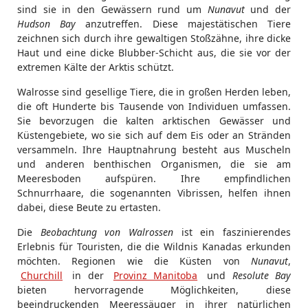
sind sie in den Gewässern rund um
Nunavut
und der
Hudson Bay
anzutreffen. Diese majestätischen Tiere
zeichnen sich durch ihre gewaltigen Stoßzähne, ihre dicke
Haut und eine dicke Blubber-Schicht aus, die sie vor der
extremen Kälte der Arktis schützt.
Walrosse sind gesellige Tiere, die in großen Herden leben,
die oft Hunderte bis Tausende von Individuen umfassen.
Sie bevorzugen die kalten arktischen Gewässer und
Küstengebiete, wo sie sich auf dem Eis oder an Stränden
versammeln. Ihre Hauptnahrung besteht aus Muscheln
und anderen benthischen Organismen, die sie am
Meeresboden aufspüren. Ihre empfindlichen
Schnurrhaare, die sogenannten Vibrissen, helfen ihnen
dabei, diese Beute zu ertasten.
Die
Beobachtung von Walrossen
ist ein faszinierendes
Erlebnis für Touristen, die die Wildnis Kanadas erkunden
möchten. Regionen wie die Küsten von
Nunavut
,
Churchill
in der
Provinz Manitoba
und
Resolute Bay
bieten hervorragende Möglichkeiten, diese
beeindruckenden Meeressäuger in ihrer natürlichen