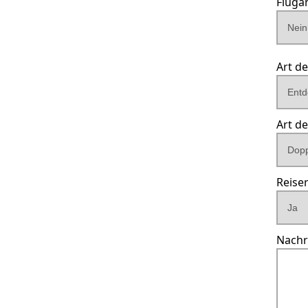
Fluga
Abflug
Art d
Art d
Reise
Nachr