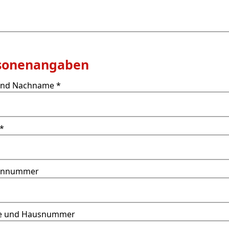
sonenangaben
und Nachname *
 *
fonnummer
e und Hausnummer