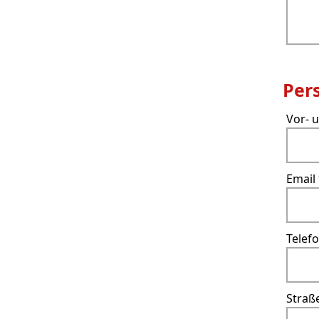
Per
Vor- 
Email
Tele
Straß