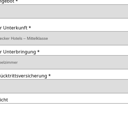
ngebot *
hafen
er Unterkunft *
er Unterbringung *
rücktrittsversicherung *
icht