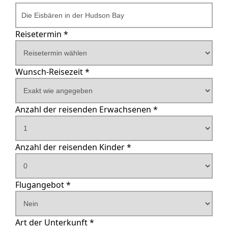
Reisetermin *
Wunsch-Reisezeit *
Reisedauer in Tagen
Anzahl der reisenden Erwachsenen *
Anzahl der reisenden Kinder *
Alter des ersten Kindes
Alter des zweiten Kindes
Alter des dritten Kindes
Alter des vierten Kindes
Alter des fünften Kindes
Flugangebot *
Abflughafen
Art der Unterkunft *