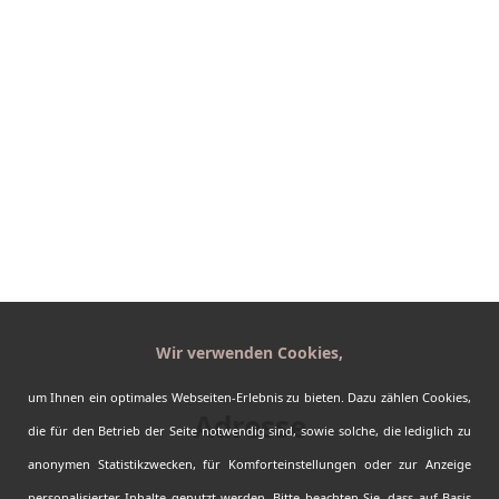
Provinzen
Regionen
Abenteuer
Reiseplaner
Erfahrungen
Kontakt
AGBs
Impressum
Datenschutz
Sitemap
Wir verwenden Cookies,
Barrierefreiheit
um Ihnen ein optimales Webseiten-Erlebnis zu bieten. Dazu zählen Cookies,
Adresse
die für den Betrieb der Seite notwendig sind, sowie solche, die lediglich zu
Kanada-Urlaub.de by Fasten your Seatbelts
anonymen Statistikzwecken, für Komforteinstellungen oder zur Anzeige
Auf dem Bürgel 6
personalisierter Inhalte genutzt werden. Bitte beachten Sie, dass auf Basis