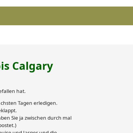
is Calgary
fallen hat.
ächsten Tagen erledigen.
klappt.
aben Sie ja zwischen durch mal
ostet.)
uise und Jasper und die