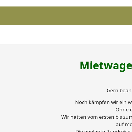
Mietwagen
Gern beant
Noch kämpfen wir ein we
Ohne e
Wir hatten vom ersten bis zum
auf me
Die geplante Rundreise