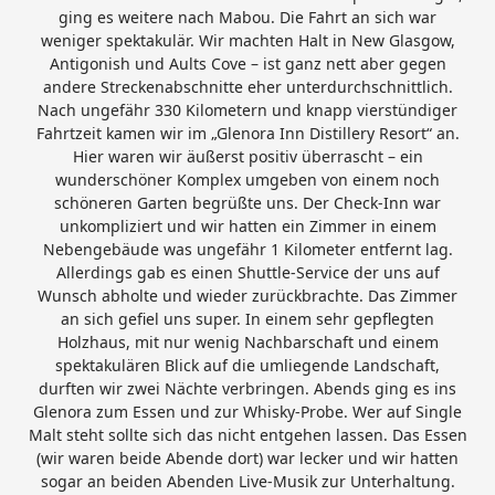
ging es weitere nach Mabou. Die Fahrt an sich war
weniger spektakulär. Wir machten Halt in New Glasgow,
Antigonish und Aults Cove – ist ganz nett aber gegen
andere Streckenabschnitte eher unterdurchschnittlich.
Nach ungefähr 330 Kilometern und knapp vierstündiger
Fahrtzeit kamen wir im „Glenora Inn Distillery Resort“ an.
Hier waren wir äußerst positiv überrascht – ein
wunderschöner Komplex umgeben von einem noch
schöneren Garten begrüßte uns. Der Check-Inn war
unkompliziert und wir hatten ein Zimmer in einem
Nebengebäude was ungefähr 1 Kilometer entfernt lag.
Allerdings gab es einen Shuttle-Service der uns auf
Wunsch abholte und wieder zurückbrachte. Das Zimmer
an sich gefiel uns super. In einem sehr gepflegten
Holzhaus, mit nur wenig Nachbarschaft und einem
spektakulären Blick auf die umliegende Landschaft,
durften wir zwei Nächte verbringen. Abends ging es ins
Glenora zum Essen und zur Whisky-Probe. Wer auf Single
Malt steht sollte sich das nicht entgehen lassen. Das Essen
(wir waren beide Abende dort) war lecker und wir hatten
sogar an beiden Abenden Live-Musik zur Unterhaltung.