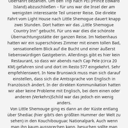
Überfahrt bezahlen. Um den Trip nach PEI (Prince Edward
Island) abzuschließen – für uns war die Insel der am
wenigsten interessante Teil unserer Reise. Die direkte
Fahrt vom Light House nach Little Shemogue dauert knapp
zwei Stunden. Dort hatten wir das „Little Shemogue
Country Inn“ gebucht. Für uns war dies die schönste
Übernachtungsstätte der ganzen Reise. Im Nebenhaus
hatten wir ein superschönes Zimmer mit einem tollen Bad,
sensationellem Blick auf die Bucht und einer äußerst
liebenswürdigen Gastgeberin. Allerdings gibt es hier kein
Restaurant, so dass wir abends nach Cap Pele (circa 20
KM) gefahren sind und dort im Resto 577 eingekehrt. Sehr
empfehlenswert. In New Brunswick muss man sich darauf
einstellen, dass sich die Amtssprache von Englisch in
Französisch ändert. In der direkten Kommunikation hatten
wir aber keine Probleme mit Englisch, bei dem einen oder
anderen (Verkehrs)Schild war das jedoch ein wenig
anders.
Von Little Shemouge ging es dann an der Küste entlang
über Shediac (hier gibt’s den größten Hummer der Welt zu
sehen) in den Kouchibouguac Nationalpark. Auch wenn
man ihn kaum aussprechen kann, besuchen sollte man