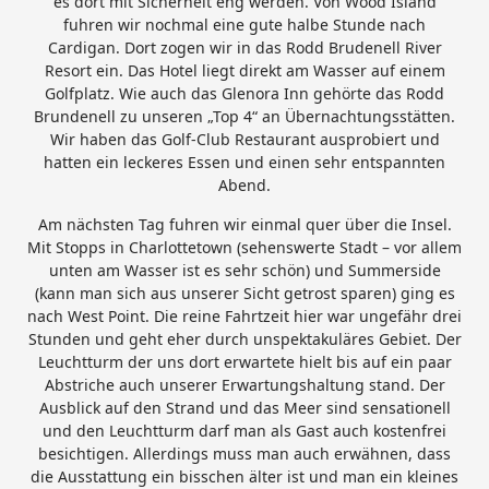
es dort mit Sicherheit eng werden. Von Wood Island
fuhren wir nochmal eine gute halbe Stunde nach
Cardigan. Dort zogen wir in das Rodd Brudenell River
Resort ein. Das Hotel liegt direkt am Wasser auf einem
Golfplatz. Wie auch das Glenora Inn gehörte das Rodd
Brundenell zu unseren „Top 4“ an Übernachtungsstätten.
Wir haben das Golf-Club Restaurant ausprobiert und
hatten ein leckeres Essen und einen sehr entspannten
Abend.
Am nächsten Tag fuhren wir einmal quer über die Insel.
Mit Stopps in Charlottetown (sehenswerte Stadt – vor allem
unten am Wasser ist es sehr schön) und Summerside
(kann man sich aus unserer Sicht getrost sparen) ging es
nach West Point. Die reine Fahrtzeit hier war ungefähr drei
Stunden und geht eher durch unspektakuläres Gebiet. Der
Leuchtturm der uns dort erwartete hielt bis auf ein paar
Abstriche auch unserer Erwartungshaltung stand. Der
Ausblick auf den Strand und das Meer sind sensationell
und den Leuchtturm darf man als Gast auch kostenfrei
besichtigen. Allerdings muss man auch erwähnen, dass
die Ausstattung ein bisschen älter ist und man ein kleines