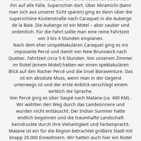
ihn auf alle Fälle. Superschön dort. Über Miramichi (kann
man sich aus unserer Sicht sparen) ging es dann über die
superschöne Küstenstraße nach Caraquet in die Auberge
de la Baie. Die Auberge ist ein Motel – aber sauber und
ordentlich. Für die Fahrt sollte man eine reine Fahrtzeit
von 3 bis 4 Stunden einplanen.
Nach dem eher unspektakulären Caraquet ging es ins
imposante Percé und damit von New Brunswick nach
Quebec. Fahrtzeit circa 5-6 Stunden. Von unserem Zimmer
im Riotel (einem Motel) hatten wir einen spektakulären
Blick auf den Rocher Percé und die Insel Bonaventure. Das
ist ein absolute Muss, wenn man in der Gegend
unterwegs ist und der erste Anblick verschlägt einem
wirklich die Sprache.
Von Percé ging es über Gaspé nach Matane (ca. 400 KM) .
Wir wählten den Weg durch das Landesinnere und
wurden nicht enttäuscht. Der Indian Summer hatte
endlich begonnen und die traumhafte Landschaft
beindruckte durch ihre Vielseitigkeit und Farbenpracht.
Matane ist ein für die Region betrachtet größere Stadt mit
knapp 20.000 Einwohnern. Wir hatten auch hier ein Riotel