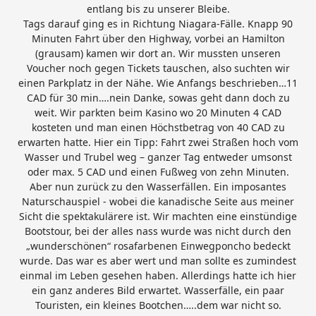
entlang bis zu unserer Bleibe.
Tags darauf ging es in Richtung Niagara-Fälle. Knapp 90
Minuten Fahrt über den Highway, vorbei an Hamilton
(grausam) kamen wir dort an. Wir mussten unseren
Voucher noch gegen Tickets tauschen, also suchten wir
einen Parkplatz in der Nähe. Wie Anfangs beschrieben…11
CAD für 30 min….nein Danke, sowas geht dann doch zu
weit. Wir parkten beim Kasino wo 20 Minuten 4 CAD
kosteten und man einen Höchstbetrag von 40 CAD zu
erwarten hatte. Hier ein Tipp: Fahrt zwei Straßen hoch vom
Wasser und Trubel weg – ganzer Tag entweder umsonst
oder max. 5 CAD und einen Fußweg von zehn Minuten.
Aber nun zurück zu den Wasserfällen. Ein imposantes
Naturschauspiel - wobei die kanadische Seite aus meiner
Sicht die spektakulärere ist. Wir machten eine einstündige
Bootstour, bei der alles nass wurde was nicht durch den
„wunderschönen“ rosafarbenen Einwegponcho bedeckt
wurde. Das war es aber wert und man sollte es zumindest
einmal im Leben gesehen haben. Allerdings hatte ich hier
ein ganz anderes Bild erwartet. Wasserfälle, ein paar
Touristen, ein kleines Bootchen…..dem war nicht so.