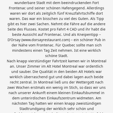
wunderbare Stadt mit dem beeindruckenden Fort
Frontenac und seiner schönen Hafengegend. Allerdings
waren wir dort als zeitglich fünf Kreuzfahrtschiffe dort
waren. Das war ein bisschen zu viel des Guten. Als Tipp
gibt es hier zwei Sachen. Nehmt die Fähre auf die andere
Seite des Flusses. Kostet pro Fahrt 4 CAD und ihr habt die
beste Aussicht auf Frontenac. Und als Kneipentipp –
D’Orsay (www.dorsayrestaurant.com) – ein schöner Pub in
der Nähe vom Frontenac. Für Quebec sollte man sich
mindestens einen Tag Zeit nehmen. Ist eine wirklich
schöne Stadt.
Nach knapp vierstündiger Fahrtzeit kamen wir in Montreal
an. Unser Zimmer im Alt Hotel Montreal war ordentlich
und sauber. Die Qualität in den beiden Alt Hotels war
wirklich überraschend gut und dabei lagen auch beide
recht zentral. In Montreal ließ uns der Wettergott nach
zwei Wochen erstmals ein wenig im Stich, so dass wir uns
nach unserer Ankunft einem kleinen Einkaufsbummel in
dem unterirdischen Einkaufszentrum widmeten. Am
nächsten Tag hatten wir einen knapp zweistündigen
Stadtrundgang der wirklich sehr schön und