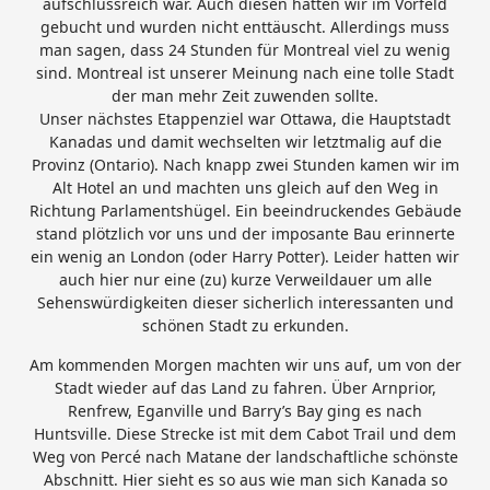
aufschlussreich war. Auch diesen hatten wir im Vorfeld
gebucht und wurden nicht enttäuscht. Allerdings muss
man sagen, dass 24 Stunden für Montreal viel zu wenig
sind. Montreal ist unserer Meinung nach eine tolle Stadt
der man mehr Zeit zuwenden sollte.
Unser nächstes Etappenziel war Ottawa, die Hauptstadt
Kanadas und damit wechselten wir letztmalig auf die
Provinz (Ontario). Nach knapp zwei Stunden kamen wir im
Alt Hotel an und machten uns gleich auf den Weg in
Richtung Parlamentshügel. Ein beeindruckendes Gebäude
stand plötzlich vor uns und der imposante Bau erinnerte
ein wenig an London (oder Harry Potter). Leider hatten wir
auch hier nur eine (zu) kurze Verweildauer um alle
Sehenswürdigkeiten dieser sicherlich interessanten und
schönen Stadt zu erkunden.
Am kommenden Morgen machten wir uns auf, um von der
Stadt wieder auf das Land zu fahren. Über Arnprior,
Renfrew, Eganville und Barry’s Bay ging es nach
Huntsville. Diese Strecke ist mit dem Cabot Trail und dem
Weg von Percé nach Matane der landschaftliche schönste
Abschnitt. Hier sieht es so aus wie man sich Kanada so