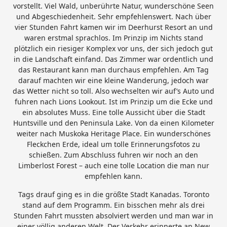
vorstellt. Viel Wald, unberührte Natur, wunderschöne Seen
und Abgeschiedenheit. Sehr empfehlenswert. Nach über
vier Stunden Fahrt kamen wir im Deerhurst Resort an und
waren erstmal sprachlos. Im Prinzip im Nichts stand
plötzlich ein riesiger Komplex vor uns, der sich jedoch gut
in die Landschaft einfand. Das Zimmer war ordentlich und
das Restaurant kann man durchaus empfehlen. Am Tag
darauf machten wir eine kleine Wanderung, jedoch war
das Wetter nicht so toll. Also wechselten wir auf’s Auto und
fuhren nach Lions Lookout. Ist im Prinzip um die Ecke und
ein absolutes Muss. Eine tolle Aussicht über die Stadt
Huntsville und den Peninsula Lake. Von da einen Kilometer
weiter nach Muskoka Heritage Place. Ein wunderschönes
Fleckchen Erde, ideal um tolle Erinnerungsfotos zu
schießen. Zum Abschluss fuhren wir noch an den
Limberlost Forest – auch eine tolle Location die man nur
empfehlen kann.
Tags drauf ging es in die größte Stadt Kanadas. Toronto
stand auf dem Programm. Ein bisschen mehr als drei
Stunden Fahrt mussten absolviert werden und man war in
einer völlig anderen Welt. Der Verkehr erinnerte an New