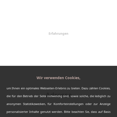
Provinzen
Regionen
Abenteuer
Reiseplaner
Erfahrungen
Kontakt
AGBs
Impressum
Datenschutz
Sitemap
Wir verwenden Cookies,
Barrierefreiheit
um Ihnen ein optimales Webseiten-Erlebnis zu bieten. Dazu zählen Cookies,
Adresse
die für den Betrieb der Seite notwendig sind, sowie solche, die lediglich zu
Kanada-Urlaub.de by Fasten your Seatbelts
anonymen Statistikzwecken, für Komforteinstellungen oder zur Anzeige
Auf dem Bürgel 6
personalisierter Inhalte genutzt werden. Bitte beachten Sie, dass auf Basis
64839 Münster