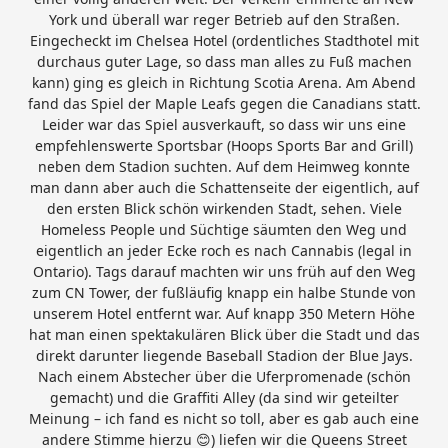
York und überall war reger Betrieb auf den Straßen.
Eingecheckt im Chelsea Hotel (ordentliches Stadthotel mit
durchaus guter Lage, so dass man alles zu Fuß machen
kann) ging es gleich in Richtung Scotia Arena. Am Abend
fand das Spiel der Maple Leafs gegen die Canadians statt.
Leider war das Spiel ausverkauft, so dass wir uns eine
empfehlenswerte Sportsbar (Hoops Sports Bar and Grill)
neben dem Stadion suchten. Auf dem Heimweg konnte
man dann aber auch die Schattenseite der eigentlich, auf
den ersten Blick schön wirkenden Stadt, sehen. Viele
Homeless People und Süchtige säumten den Weg und
eigentlich an jeder Ecke roch es nach Cannabis (legal in
Ontario). Tags darauf machten wir uns früh auf den Weg
zum CN Tower, der fußläufig knapp ein halbe Stunde von
unserem Hotel entfernt war. Auf knapp 350 Metern Höhe
hat man einen spektakulären Blick über die Stadt und das
direkt darunter liegende Baseball Stadion der Blue Jays.
Nach einem Abstecher über die Uferpromenade (schön
gemacht) und die Graffiti Alley (da sind wir geteilter
Meinung – ich fand es nicht so toll, aber es gab auch eine
andere Stimme hierzu 😊) liefen wir die Queens Street