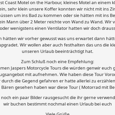
est Coast Motel on the Harbour, kleines Motel an einem 
ein, sehr klein unsere Koffer konnten wir nicht mit in
 müssen um ins Bad zu kommen oder sie hätten mit ins B
 mein Mann über 2 Meter reichte von Wand zu Wand. Wir 
oder wenigstens einen Ventilator hatten wir doch draus
n hätten wir vorher gewusst was uns erwartet dann hätt
pgradet. Wir wollen aber auch festhalten das uns die kl
unseren Urlaub beeinträchtigt hat.
Zum Schluß noch eine Empfehlung:
hmen Jaspers Motorcycle Tours die würden genwir euch g
flugsangebot mit aufnehmen. Wie haben diese Tour Voro
 durch die Gegend gefahren er hatte allerlei zu erzähle
e Bären gesehen haben war diese Tour ( Motorrad mit Bei
 noch ein paar Bilder rausgesucht die ihr gerne verwend
wir buchen bestimmt nochmal einen Urlaub bei euch
Viele Grüße