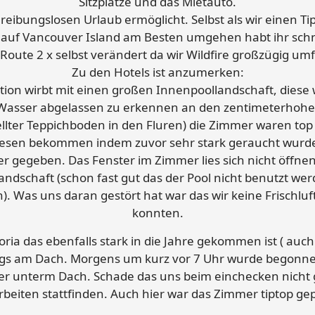
Sitzplätze und das Mietauto.
reibungslosen Urlaub ermöglicht. Selbst als wir einen Ti
auf Vancouver Island am Besten umgehen habt ihr schn
Route 2 x selbst verändert da wir Wildfire großzügig um
Zu den Hotels ist anzumerken:
ion wirbt mit einen großen Innenpoollandschaft, diese 
Wasser abgelassen zu erkennen an den zentimeterhohen S
lter Teppichboden in den Fluren) die Zimmer waren top 
iesen bekommen indem zuvor sehr stark geraucht wur
r gegeben. Das Fenster im Zimmer lies sich nicht öffnen
andschaft (schon fast gut das der Pool nicht benutzt w
). Was uns daran gestört hat war das wir keine Frisch
konnten.
ia das ebenfalls stark in die Jahre gekommen ist ( auch 
ings am Dach. Morgens um kurz vor 7 Uhr wurde begonne
er unterm Dach. Schade das uns beim einchecken nicht
beiten stattfinden. Auch hier war das Zimmer tiptop gep