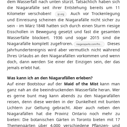
dem Wasserfall nach unten stürzt. Tatsächlich haben sich
die Niagarafälle seit ihrer Entstehung bereits um 11
Kilometer verschoben!
Auch vor Trockenlegung
ijc.org
und Einreisung scheinen die Niagarafälle nicht sicher zu
sein - im März 1848 hatten sich durch einen Sturm riesige
Eisschollen in Bewegung gesetzt und fast die gesamten
Wasserfälle blockiert. 1936 und sogar 2015 sind die
Niagarafälle komplett zugefroren.
Dieses
niagaraparks.com/fro…
Jahrhundertereignis wird aber vermutlich nicht während
Ihres Urlaubs an den Niagarafällen vorkommen und wenn
doch, dann werden Sie einer der Einzigen sein, der das
jemals erlebt hat.
Was kann ich an den Niagarafällen erleben?
Auf einer Bootstour auf der
Maid of the Mist
kann man
ganz nah an die beeindruckenden Wasserfälle heran. Wer
es gerne bunt mag kann abends zu den Niagarafällen
reisen, denn diese werden in der Dunkelheit mit bunten
Lichtern zur Geltung gebracht. Aber auch neben den
Niagarafällen hat die Provinz Ontario noch mehr zu
bieten: Die botanischen Gärten in Toronto bieten mit 17
Themengärten über 4.000 verschiedene Pflanzen- und