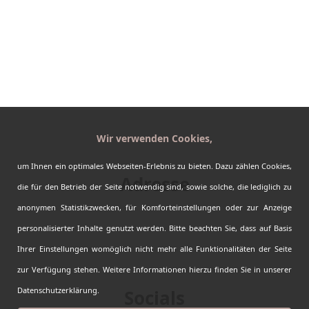
Reiseplaner
Erfahrungen
Kontakt
AGBs
Impressum
Datenschutz
Sitemap
Wir verwenden Cookies,
Barrierefreiheit
um Ihnen ein optimales Webseiten-Erlebnis zu bieten. Dazu zählen Cookies,
Adresse
die für den Betrieb der Seite notwendig sind, sowie solche, die lediglich zu
Kanada-Urlaub.de by Fasten your Seatbelts
anonymen Statistikzwecken, für Komforteinstellungen oder zur Anzeige
Auf dem Bürgel 6
personalisierter Inhalte genutzt werden. Bitte beachten Sie, dass auf Basis
64839 Münster
06071 - 826 1000
Ihrer Einstellungen womöglich nicht mehr alle Funktionalitäten der Seite
info@kanada-urlaub.de
zur Verfügung stehen. Weitere Informationen hierzu finden Sie in unserer
Datenschutzerklärung.
Socials