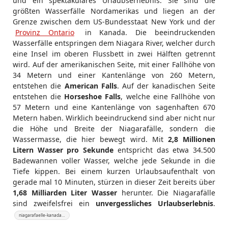
und ein spektakuläres Urlaubsernebnis. Sie sind die
größten Wasserfälle Nordamerikas und liegen an der
Grenze zwischen dem US-Bundesstaat New York und der
Provinz Ontario
in Kanada. Die beeindruckenden
Wasserfälle entspringen dem Niagara River, welcher durch
eine Insel im oberen Flussbett in zwei Hälften getrennt
wird. Auf der amerikanischen Seite, mit einer Fallhöhe von
34 Metern und einer Kantenlänge von 260 Metern,
entstehen die
American Falls
. Auf der kanadischen Seite
entstehen die
Horseshoe Falls
, welche eine Fallhöhe von
57 Metern und eine Kantenlänge von sagenhaften 670
Metern haben. Wirklich beeindruckend sind aber nicht nur
die Höhe und Breite der Niagarafälle, sondern die
Wassermasse, die hier bewegt wird. Mit
2,8 Millionen
Litern Wasser pro Sekunde
entspricht das etwa 34.500
Badewannen voller Wasser, welche jede Sekunde in die
Tiefe kippen. Bei einem kurzen Urlaubsaufenthalt von
gerade mal 10 Minuten, stürzen in dieser Zeit bereits über
1,68 Milliarden Liter Wasser
herunter. Die Niagarafälle
sind zweifelsfrei ein
unvergessliches Urlaubserlebnis
.
niagarafaelle-kanada…