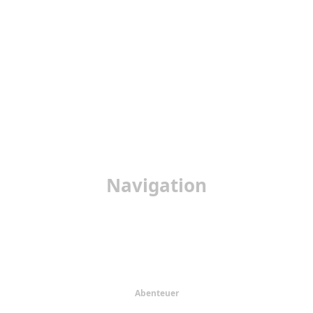
Navigation
Startseite
Urlaub
Provinzen
Regionen
Abenteuer