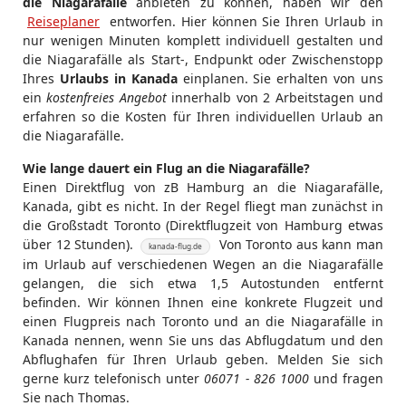
die Niagarafälle
anbieten zu können, haben wir den
Reiseplaner
entworfen. Hier können Sie Ihren Urlaub in
nur wenigen Minuten komplett individuell gestalten und
die Niagarafälle als Start-, Endpunkt oder Zwischenstopp
Ihres
Urlaubs in Kanada
einplanen. Sie erhalten von uns
ein
kostenfreies Angebot
innerhalb von 2 Arbeitstagen und
erfahren so die Kosten für Ihren individuellen Urlaub an
die Niagarafälle.
Wie lange dauert ein Flug an die Niagarafälle?
Einen Direktflug von zB Hamburg an die Niagarafälle,
Kanada, gibt es nicht. In der Regel fliegt man zunächst in
die Großstadt Toronto (Direktflugzeit von Hamburg etwas
über 12 Stunden).
Von Toronto aus kann man
kanada-flug.de
im Urlaub auf verschiedenen Wegen an die Niagarafälle
gelangen, die sich etwa 1,5 Autostunden entfernt
befinden. Wir können Ihnen eine konkrete Flugzeit und
einen Flugpreis nach Toronto und an die Niagarafälle in
Kanada nennen, wenn Sie uns das Abflugdatum und den
Abflughafen für Ihren Urlaub geben. Melden Sie sich
gerne kurz telefonisch unter
06071 - 826 1000
und fragen
Sie nach Thomas.